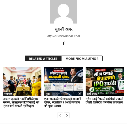
सुराकी खबर
http://surakikhabar.com
RELATED ARTICLES
MORE FROM AUTHOR
समाचार
मुख्य
अर्थ बजार
लायन्स क्लबको १०औँ वार्षिकोत्सव
एलन मस्कको स्पेसएक्सको आम्दानी
ग्रीन प्लाई नेपालले आईपीओ ल्याउने
सम्पन्न, सेवामूलक गतिविधिलाई थप
दोब्बर, स्टारलिंक र एआई व्यवसाय
तयारी, लिमिटेड कम्पनीमा रूपान्तरण
प्रभावकारी बनाउने प्रतिबद्धता
बने मुख्य आधार