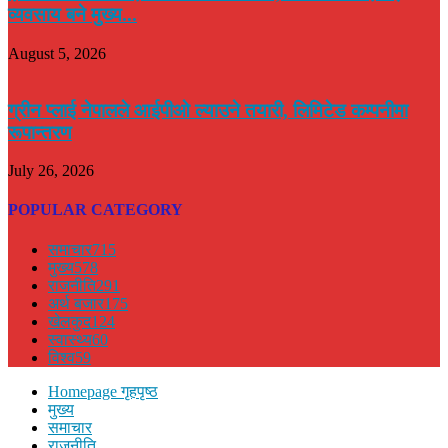
व्यवसाय बने मुख्य...
August 5, 2026
ग्रीन प्लाई नेपालले आईपीओ ल्याउने तयारी, लिमिटेड कम्पनीमा
रूपान्तरण
July 26, 2026
POPULAR CATEGORY
समाचार
715
मुख्य
578
राजनीति
291
अर्थ बजार
175
खेलकुद
124
स्वास्थ्य
60
विश्व
59
Homepage गृहपृष्ठ
मुख्य
समाचार
राजनीति